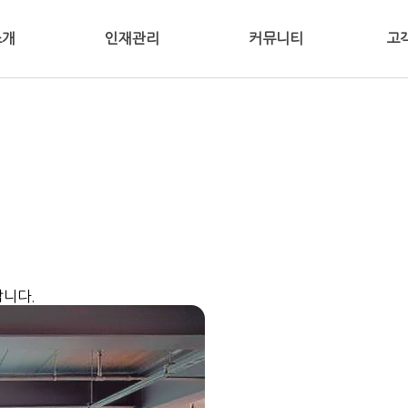
소개
인재관리
커뮤니티
고
인사말
인재상
공지사항
MADE
연혁
케이타
영역
시는길
랍니다.